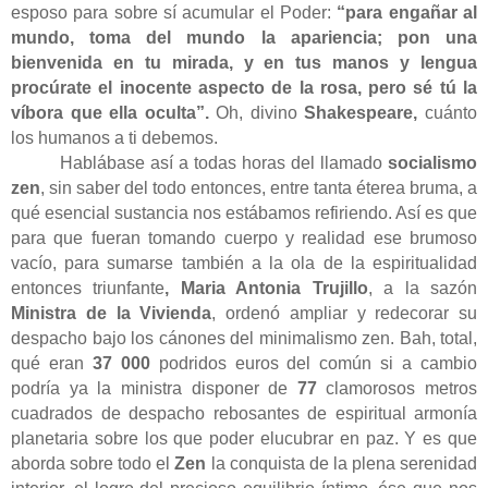
esposo para sobre sí acumular el Poder:
“para engañar al
mundo, toma del mundo la apariencia; pon una
bienvenida en tu mirada, y en tus manos y lengua
procúrate el inocente aspecto de la rosa, pero sé tú la
víbora que ella oculta”.
Oh, divino
Shakespeare,
cuánto
los humanos a ti debemos.
Hablábase así a todas horas del llamado
socialismo
zen
, sin saber del todo entonces, entre tanta éterea bruma, a
qué esencial sustancia nos estábamos refiriendo. Así es que
para que fueran tomando cuerpo y realidad ese brumoso
vacío, para sumarse también a la ola de la espiritualidad
entonces triunfante
, Maria Antonia Trujillo
, a la sazón
Ministra de la Vivienda
, ordenó ampliar y redecorar su
despacho bajo los cánones del minimalismo zen. Bah, total,
qué eran
37 000
podridos euros del común si a cambio
podría ya la ministra disponer de
77
clamorosos metros
cuadrados de despacho rebosantes de espiritual armonía
planetaria sobre los que poder elucubrar en paz. Y es que
aborda sobre todo el
Zen
la conquista de la plena serenidad