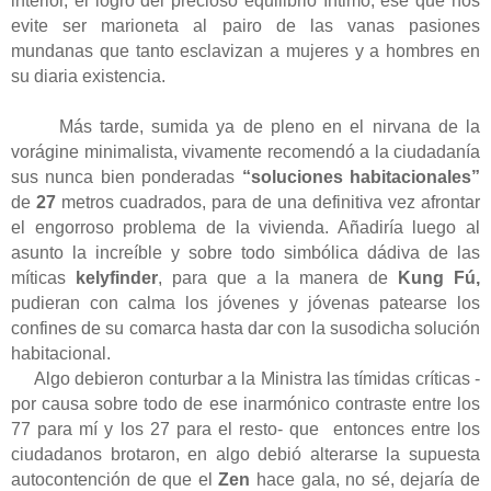
interior, el logro del precioso equilibrio íntimo, ése que nos
evite ser marioneta al pairo de las vanas pasiones
mundanas que tanto esclavizan a mujeres y a hombres en
su diaria existencia.
Más tarde, sumida ya de pleno en el nirvana de la
vorágine minimalista, vivamente recomendó a la ciudadanía
sus nunca bien ponderadas
“soluciones habitacionales”
de
27
metros cuadrados, para de una definitiva vez afrontar
el engorroso problema de la vivienda. Añadiría luego al
asunto la increíble y sobre todo simbólica dádiva de las
míticas
kelyfinder
, para que a la manera de
Kung Fú,
pudieran con calma los jóvenes y jóvenas patearse los
confines de su comarca hasta dar con la susodicha solución
habitacional.
Algo debieron conturbar a la Ministra las tímidas críticas -
por causa sobre todo de ese inarmónico contraste entre los
77 para mí y los 27 para el resto- que
entonces entre los
ciudadanos brotaron, en algo debió alterarse la supuesta
autocontención de que el
Zen
hace gala, no sé, dejaría de