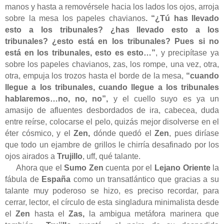
manos y hasta a removérsele hacia los lados los ojos, arroja
sobre la mesa los papeles chavianos
. “¿Tú has llevado
esto a los tribunales? ¿has llevado esto a los
tribunales? ¿esto está en los tribunales? Pues si no
está en los tribunales, esto es esto…”
, y precipítase ya
sobre los papeles chavianos, zas, los rompe, una vez, otra,
otra, empuja los trozos hasta el borde de la mesa,
“cuando
llegue a los tribunales, cuando llegue a los tribunales
hablaremos…no, no, no”,
y el cuello suyo es ya un
amasijo de afluentes desbordados de ira, cabecea, duda
entre reírse, colocarse el pelo, quizás mejor disolverse en el
éter cósmico, y el
Zen,
dónde quedó el
Zen
, pues diríase
que todo un ejambre de grillos le chirría desafinado por los
ojos airados a
Trujillo
, uff, qué talante.
Ahora que el
Sumo
Zen
cuenta por el
Lejano Oriente
la
fábula de
España
como un transatlántico que gracias a su
talante muy poderoso se hizo, es preciso recordar, para
cerrar, lector, el círculo de esta singladura minimalista desde
el
Zen
hasta el
Zas,
la ambigua metáfora marinera que