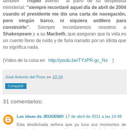
también
Trujillo
aventó
al pairo de su despedida
ministerial:
“siempre recordaré aquel día de abril de 2004
cuando el presidente me dio una carta de navegación,
pero ningún barco, ni siquiera astillero para
construirlo”.
Siempre recordaremos nosotros a
Shakespeare
y a su
Macbeth
, que aseguran que la vida es
un cuento lleno de ruido y de furia narrado por un idiota que
no significa nada.
(Video de la cosa en
http://youtu.be/TYzPR-gc_Ns
)
José Antonio del Pozo
en
10:24
Compartir
31 comentarios:
Las ideas de JEUGENIO
17 de abril de 2011 a las 10:48
Esta desdichada señora que ya tuvo sus momentos de