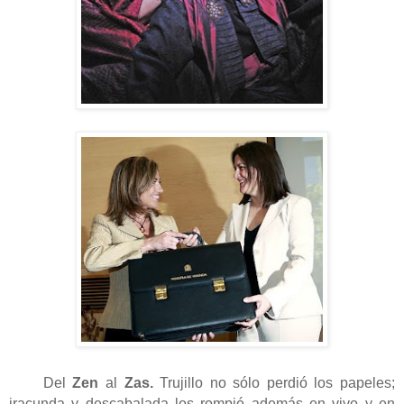
Del
Zen
al
Zas.
Trujillo no sólo perdió los papeles;
iracunda y descabalada los rompió además en vivo y en