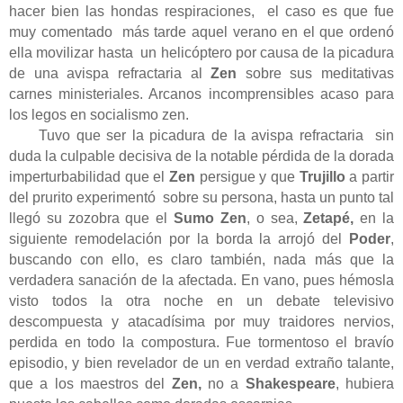
hacer bien las hondas respiraciones,
el caso es que fue
muy comentado
más tarde aquel verano en el que ordenó
ella movilizar hasta
un helicóptero por causa de la picadura
de una avispa refractaria al
Zen
sobre sus meditativas
carnes ministeriales. Arcanos incomprensibles acaso para
los legos en socialismo zen.
Tuvo que ser la picadura de la avispa refractaria
sin
duda la culpable decisiva de la notable pérdida de la dorada
imperturbabilidad que el
Zen
persigue y que
Trujillo
a partir
del prurito experimentó
sobre su persona, hasta un punto tal
llegó su zozobra que el
Sumo Zen
, o sea,
Zetapé,
en la
siguiente remodelación por la borda la arrojó del
Poder
,
buscando con ello, es claro también, nada más que la
verdadera sanación de la afectada. En vano, pues hémosla
visto todos la otra noche en un debate televisivo
descompuesta y atacadísima por muy traidores nervios,
perdida en todo la compostura. Fue tormentoso el bravío
episodio, y bien revelador de un en verdad extraño talante,
que a los maestros del
Zen,
no a
Shakespeare
, hubiera