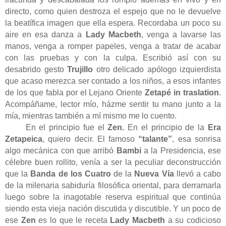
directo, como quien destroza el espejo que no le devuelve
la beatífica imagen que ella espera. Recordaba un poco su
aire en esa danza a
Lady Macbeth
, venga a lavarse las
manos, venga a romper papeles, venga a tratar de acabar
con las pruebas y con la culpa. Escribió así con su
desabrido gesto
Trujillo
otro delicado apólogo izquierdista
que acaso merezca ser contado a los niños, a esos infantes
de los que fabla por el Lejano Oriente
Zetapé in traslation
.
Acompáñame, lector mío, házme sentir tu mano junto a la
mía, mientras también a mí mismo me lo cuento.
En el principio fue el
Zen.
En el principio de la
Era
Zetapeica
, quiero decir. El famoso
“talante”
, esa sonrisa
algo mecánica con que arribó
Bambi
a la Presidencia, ese
célebre buen rollito, venía a ser la peculiar deconstrucción
que la
Banda de los Cuatro
de la
Nueva Vía
llevó a cabo
de la milenaria sabiduría filosófica oriental, para derramarla
luego sobre la inagotable reserva espiritual que continúa
siendo esta vieja nación discutida y discutible. Y un poco de
ese
Zen
es lo que le receta
Lady Macbeth
a su codicioso