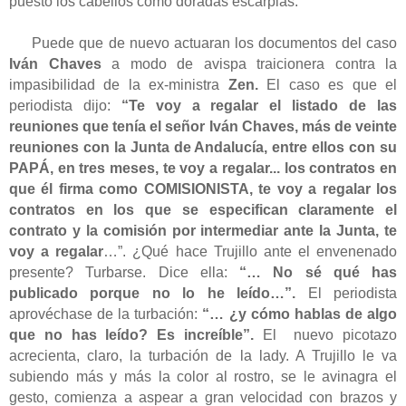
puesto los cabellos como doradas escarpias.
Puede que de nuevo actuaran los documentos del caso
Iván Chaves
a modo de avispa traicionera contra la
impasibilidad de la ex-ministra
Zen.
El caso es que el
periodista dijo:
“Te voy a regalar el listado de las
reuniones que tenía el señor Iván Chaves, más de veinte
reuniones con la Junta de Andalucía, entre ellos con su
PAPÁ, en tres meses, te voy a regalar... los contratos en
que él firma como COMISIONISTA, te voy a regalar los
contratos en los que se especifican claramente el
contrato y la comisión por intermediar ante la Junta, te
voy a regalar
…”. ¿Qué hace Trujillo ante el envenenado
presente? Turbarse. Dice ella:
“… No sé qué has
publicado porque no lo he leído…”.
El periodista
aprovéchase de la turbación:
“… ¿y cómo hablas de algo
que no has leído? Es increíble”.
El
nuevo picotazo
acrecienta, claro, la turbación de la lady. A Trujillo le va
subiendo más y más la color al rostro, se le avinagra el
gesto, comienza a aspear a gran velocidad con brazos y