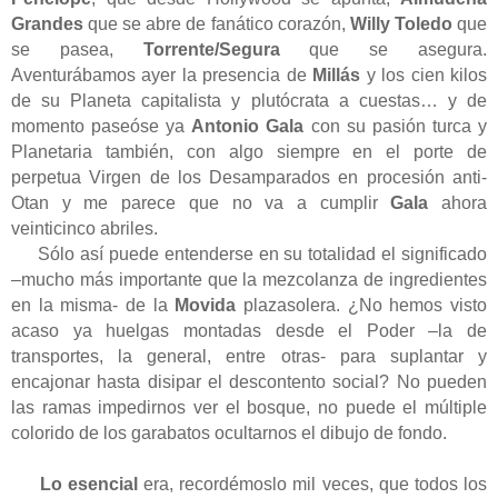
Grandes
que se abre de fanático corazón,
Willy Toledo
que
se pasea,
Torrente/Segura
que se asegura.
Aventurábamos ayer la presencia de
Millás
y los cien kilos
de su Planeta capitalista y plutócrata a cuestas… y de
momento paseóse ya
Antonio Gala
con su pasión turca y
Planetaria también, con algo siempre en el porte de
perpetua Virgen de los Desamparados en procesión anti-
Otan y me parece que no va a cumplir
Gala
ahora
veinticinco abriles.
Sólo así puede entenderse en su totalidad el significado
–mucho más importante que la mezcolanza de ingredientes
en la misma- de la
Movida
plazasolera. ¿No hemos visto
acaso ya huelgas montadas desde el Poder –la de
transportes, la general, entre otras- para suplantar y
encajonar hasta disipar el descontento social? No pueden
las ramas impedirnos ver el bosque, no puede el múltiple
colorido de los garabatos ocultarnos el dibujo de fondo.
Lo esencial
era, recordémoslo mil veces, que todos los