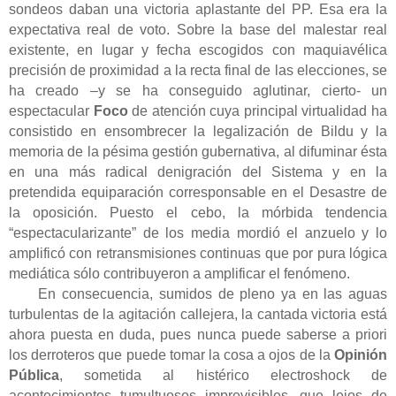
sondeos daban una victoria aplastante del PP. Esa era la
expectativa real de voto. Sobre la base del malestar real
existente, en lugar y fecha escogidos con maquiavélica
precisión de proximidad a la recta final de las elecciones, se
ha creado –y se ha conseguido aglutinar, cierto- un
espectacular
Foco
de atención cuya principal virtualidad ha
consistido en ensombrecer la legalización de Bildu y la
memoria de la pésima gestión gubernativa, al difuminar ésta
en una más radical denigración del Sistema y en la
pretendida equiparación corresponsable en el Desastre de
la oposición. Puesto el cebo, la mórbida tendencia
“espectacularizante” de los media mordió el anzuelo y lo
amplificó con retransmisiones continuas que por pura lógica
mediática sólo contribuyeron a amplificar el fenómeno.
En consecuencia, sumidos de pleno ya en las aguas
turbulentas de la agitación callejera, la cantada victoria está
ahora puesta en duda, pues nunca puede saberse a priori
los derroteros que puede tomar la cosa a ojos de la
Opinión
Pública
, sometida al histérico electroshock de
acontecimientos tumultuosos imprevisibles, que lejos de