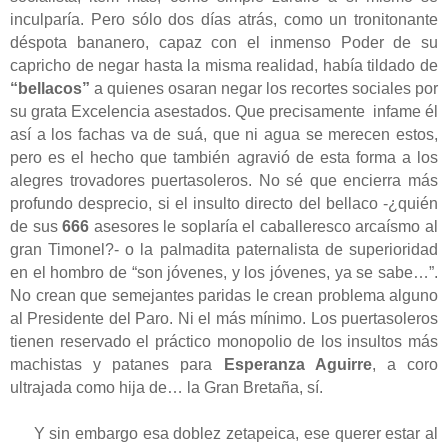
inculparía. Pero sólo dos días atrás, como un tronitonante
déspota bananero, capaz con el inmenso Poder de su
capricho de negar hasta la misma realidad, había tildado de
“bellacos”
a quienes osaran negar los recortes sociales por
su grata Excelencia asestados. Que precisamente
infame él
así a los fachas va de suá, que ni agua se merecen estos,
pero es el hecho que también agravió de esta forma a los
alegres trovadores puertasoleros. No sé que encierra más
profundo desprecio, si el insulto directo del bellaco -¿quién
de sus
666
asesores le soplaría el caballeresco arcaísmo al
gran Timonel?- o la palmadita paternalista de superioridad
en el hombro de “son jóvenes, y los jóvenes, ya se sabe…”.
No crean que semejantes paridas le crean problema alguno
al Presidente del Paro. Ni el más mínimo. Los puertasoleros
tienen reservado el práctico monopolio de los insultos más
machistas y patanes para
Esperanza Aguirre
, a coro
ultrajada como hija de… la Gran Bretaña, sí.
Y sin embargo esa doblez zetapeica, ese querer estar al