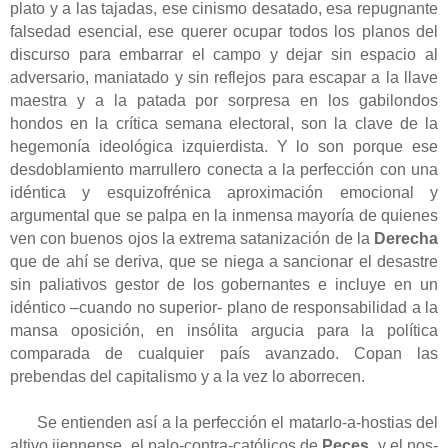
plato y a las tajadas, ese cinismo desatado, esa repugnante
falsedad esencial, ese querer ocupar todos los planos del
discurso para embarrar el campo y dejar sin espacio al
adversario, maniatado y sin reflejos para escapar a la llave
maestra y a la patada por sorpresa en los gabilondos
hondos en la crítica semana electoral, son la clave de la
hegemonía ideológica izquierdista. Y lo son porque ese
desdoblamiento marrullero conecta a la perfección con una
idéntica y esquizofrénica aproximación emocional y
argumental que se palpa en la inmensa mayoría de quienes
ven con buenos ojos la extrema satanización de la
Derecha
que de ahí se deriva, que se niega a sancionar el desastre
sin paliativos gestor de los gobernantes e incluye en un
idéntico –cuando no superior- plano de responsabilidad a la
mansa oposición, en insólita argucia para la política
comparada de cualquier país avanzado. Copan las
prebendas del capitalismo y a la vez lo aborrecen.
Se entienden así a la perfección el matarlo-a-hostias del
altivo jiennense, el palo-contra-católicos de
Peces,
y el nos-