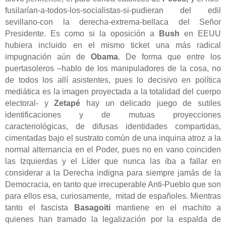
fusilarían-a-todos-los-socialistas-si-pudieran del edil
sevillano-con la derecha-extrema-bellaca del Señor
Presidente. Es como si la oposición a
Bush
en EEUU
hubiera incluido en el mismo ticket una más radical
impugnación aún de
Obama
. De forma que entre los
puertasoleros –hablo de los manipuladores de la cosa, no
de todos los allí asistentes, pues lo decisivo en política
mediática es la imagen proyectada a la totalidad del cuerpo
electoral- y
Zetapé
hay un delicado juego de sutiles
identificaciones y de mutuas proyecciones
caracteriológicas, de difusas identidades compartidas,
cimentadas bajo el sustrato común de una inquina atroz a la
normal alternancia en el Poder, pues no en vano coinciden
las Izquierdas y el Líder que nunca las iba a fallar en
considerar a la Derecha indigna para siempre jamás de la
Democracia, en tanto que irrecuperable Anti-Pueblo que son
para ellos esa, curiosamente,
mitad de españoles. Mientras
tanto el fascista
Basagoiti
mantiene en el machito a
quienes han tramado la legalización por la espalda de