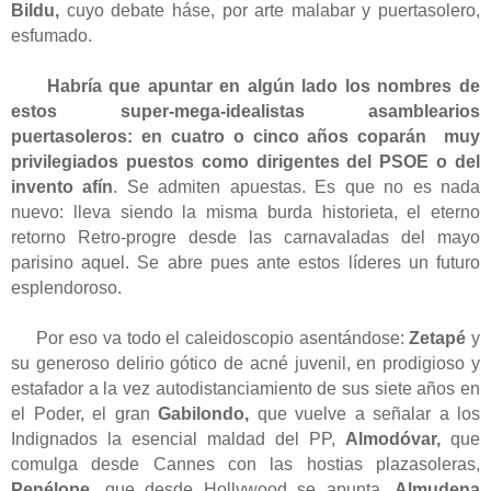
Bildu,
cuyo debate háse, por arte malabar y puertasolero,
esfumado.
Habría que apuntar en algún lado los nombres de
estos super-mega-idealistas asamblearios
puertasoleros: en cuatro o cinco años coparán muy
privilegiados puestos como
dirigentes del PSOE o del
invento afín
. Se admiten apuestas. Es que no es nada
nuevo: lleva siendo la misma burda historieta, el eterno
retorno Retro-progre desde las carnavaladas del mayo
parisino aquel. Se abre pues ante estos líderes un futuro
esplendoroso.
Por eso va todo el caleidoscopio asentándose:
Zetapé
y
su generoso delirio gótico de acné juvenil, en prodigioso y
estafador a la vez autodistanciamiento de sus siete años en
el Poder, el gran
Gabilondo,
que vuelve a señalar a los
Indignados la esencial maldad del PP,
Almodóvar,
que
comulga desde Cannes con las hostias plazasoleras,
Penélope
, que desde Hollywood se apunta,
Almudena