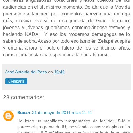
con esas angustiosas votaciones y esos vuelcos de las
audiencias en el ultimísimo momento. De ahí que la Movida
puertasolera también por momentos parezca una entrega
más, masiva eso sí, de una jornada de Gran Hermano:
jóvenes y jóvenas guapísimos contemplándose festivos y
haciendo NADA.
Y eso los modernos demagogos se lo
saben de sobra. Acaso por todo eso también
Zetapé
suspira
y entona ahora el bolero fulero de los veinticinco años,
como última instancia especular a la que aferrarse.
José Antonio del Pozo
en
10:46
Compartir
23 comentarios:
Bucan
21 de mayo de 2011 a las 11:41
He leído un manifiesto programático de los del 15-M y
parece el programa de IU, mezclando cosas variopintas. Lo
de pedir la III República con el país al borde de la quiebra