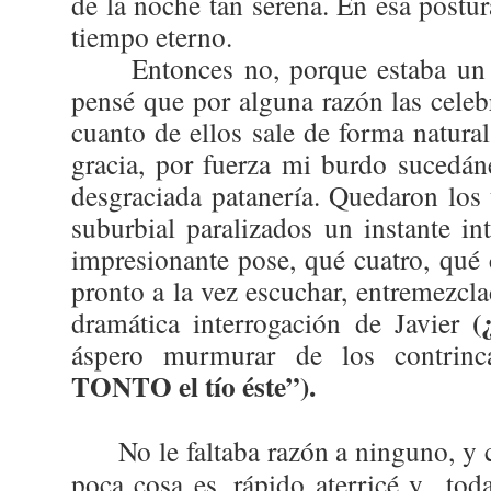
de la noche tan serena. En esa postur
tiempo eterno.
Entonces no, porque estaba un
pensé que por alguna razón las celebr
cuanto de ellos sale de forma natur
gracia, por fuerza mi burdo sucedán
desgraciada patanería. Quedaron los t
suburbial paralizados un instante i
impresionante pose, qué cuatro, qu
pronto a la vez escuchar, entremezcla
(¿
dramática interrogación de Javier
áspero murmurar de los contrin
TONTO el tío éste”).
No le faltaba razón a ninguno, y
poca cosa es, rápido aterricé y
tod