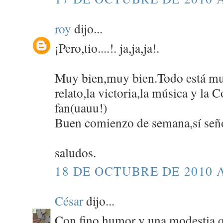
roy
dijo...
¡Pero,tio....!. ja,ja,ja!.
Muy bien,muy bien.Todo está mu
relato,la victoria,la música y la
fan(uauu!)
Buen comienzo de semana,sí seño
saludos.
18 DE OCTUBRE DE 2010 A
César
dijo...
Con fino humor y una modestia q